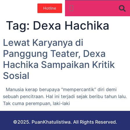
Hotline
Tentang Kami
Galeri Foto
Teman baik
Tag:
Dexa Hachika
Lewat Karyanya di
Panggung Teater, Dexa
Hachika Sampaikan Kritik
Sosial
Manusia kerap berupaya “mempercantik” diri demi
sebuah pencitraan. Hal ini terjadi sejak beribu tahun lalu.
Tak cuma perempuan, laki-laki
©2025. PuanKhatulistiwa. All Rights Reserved.