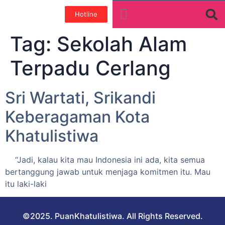
Hotline
Tentang Kami
Galeri Foto
Teman baik
Tag:
Sekolah Alam
Terpadu Cerlang
Sri Wartati, Srikandi
Keberagaman Kota
Khatulistiwa
“Jadi, kalau kita mau Indonesia ini ada, kita semua
bertanggung jawab untuk menjaga komitmen itu. Mau
itu laki-laki
©2025. PuanKhatulistiwa. All Rights Reserved.